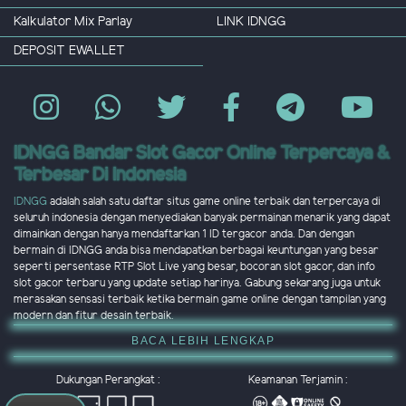
Kalkulator Mix Parlay
LINK IDNGG
DEPOSIT EWALLET
IDNGG Bandar Slot Gacor Online Terpercaya &
Terbesar Di Indonesia
IDNGG
adalah salah satu daftar situs game online terbaik dan terpercaya di
seluruh indonesia dengan menyediakan banyak permainan menarik yang dapat
dimainkan dengan hanya mendaftarkan 1 ID tergacor anda. Dan dengan
bermain di IDNGG anda bisa mendapatkan berbagai keuntungan yang besar
seperti persentase RTP Slot Live yang besar, bocoran slot gacor, dan info
slot gacor terbaru yang update setiap harinya. Gabung sekarang juga untuk
merasakan sensasi terbaik ketika bermain game online dengan tampilan yang
modern dan fitur desain terbaik.
BACA LEBIH LENGKAP
Dukungan Perangkat :
Keamanan Terjamin :