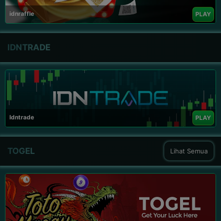
idnraffle
PLAY
IDNTRADE
Idntrade
PLAY
TOGEL
Lihat Semua