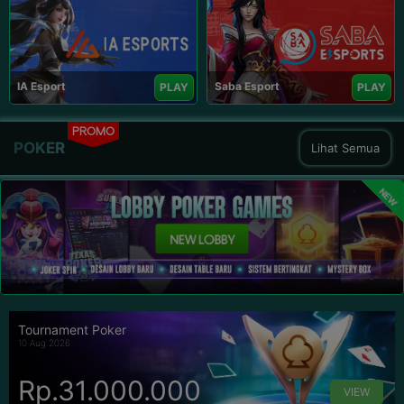
IA Esport
Saba Esport
PLAY
PLAY
PROMO
POKER
Lihat Semua
NEW
Tournament Poker
10 Aug 2026
Rp.31.000.000
VIEW