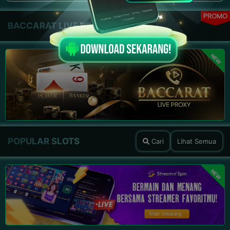
PROMO
BACCARAT LIVE PROXY
NEW
POPULAR SLOTS
Cari
Lihat Semua
NEW