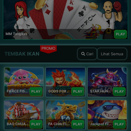
MM Tangkas
PLAY
PROMO
TEMBAK IKAN
Cari
Lihat Semua
FIERCE FISHING
GODS FORTUNE FISHING
STAR HUNTER
PLAY
PLAY
PLAY
BAO CHUAN FISHING
FA CHAI FISHING
Jackpot Fishing Jili
PLAY
PLAY
PLAY