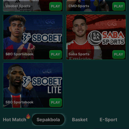
Ubobet Sports
CMD Sports
PLAY
PLAY
SBO Sportsbook
Saba Sports
PLAY
PLAY
SBO Sportsbook
PLAY
Hot Match
Sepakbola
Basket
E-Sport