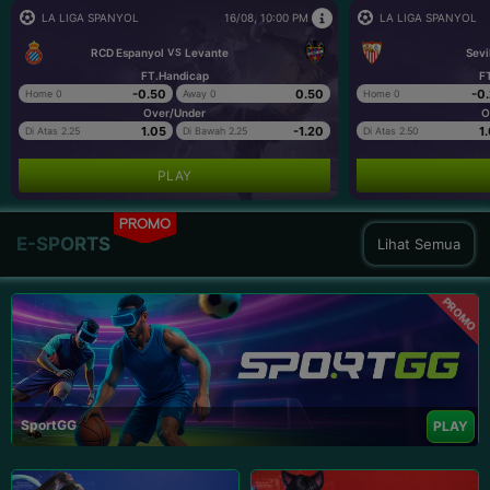
LA LIGA SPANYOL
16/08, 10:00 PM
LA LIGA SPANYOL
Sevilla
VS
Rayo Vallecano
Celta V
FT.Handicap
F
-0.25
0.25
-0
Home 0
Away 0
Home 0
Over/Under
O
1.07
-1.05
1
Di Atas 2.50
Di Bawah 2.50
Di Atas 2.50
PLAY
PROMO
E-SPORTS
Lihat Semua
PROMO
SportGG
PLAY